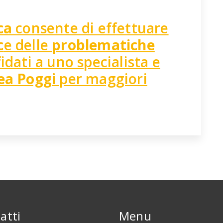
ca
consente di effettuare
c
e delle
problematiche
fidati a uno specialista e
ea Poggi
per maggiori
atti
Menu