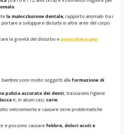
nomalo
.
nte
la malocclusione dentale
, rapporto anomalo tra i
ò portare a sviluppare disturbi in altre aree del corpo
zare la gravità del disturbo e
prescrivere una
 i bambini sono molto soggetti alla
formazione di
na pulizia accurata dei denti
, trascurano l’igiene
lacca
e, in alcuni casi,
carie
.
lto velocemente e causare serie problematiche
nte e possono causare
febbre, dolori acuti e