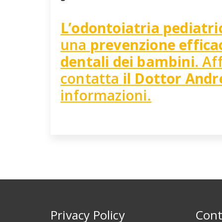
L’odontoiatria pediatri
una
prevenzione effica
dentali dei bambini
. Af
contatta
il Dottor Andr
informazioni.
Privacy Policy
Cont