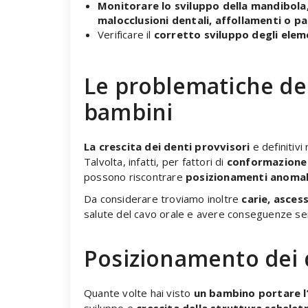
Monitorare lo sviluppo della mandibola,
malocclusioni dentali, affollamenti o p
Verificare il
corretto sviluppo degli eleme
Le problematiche de
bambini
La crescita dei denti provvisori
e definitiv
Talvolta, infatti, per fattori di
conformazione
possono riscontrare
posizionamenti anomali
Da considerare troviamo inoltre
carie, ascess
salute del cavo orale e avere conseguenze seri
Posizionamento dei 
Quante volte hai visto
un bambino portare l
sviluppo e
crescita della struttura scheletr