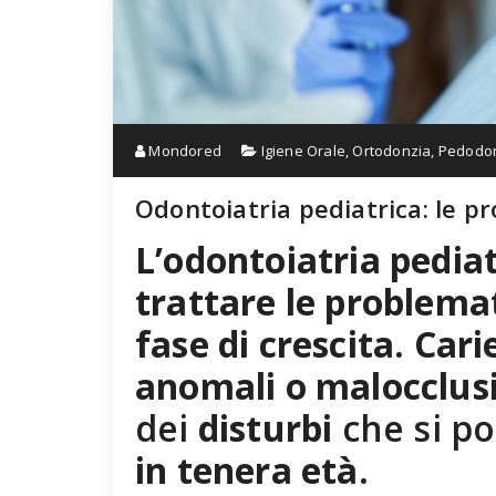
Mondored
Igiene Orale
,
Ortodonzia
,
Pedodo
Odontoiatria pediatrica: le p
L’odontoiatria pediat
trattare le problema
fase di crescita. Car
anomali o malocclusi
dei
disturbi
che si p
in tenera età.