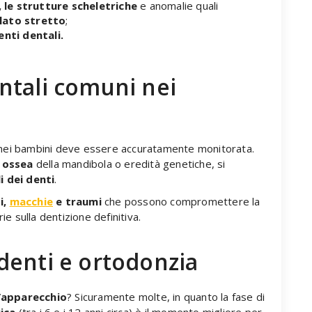
 le strutture scheletriche
e anomalie quali
alato stretto
;
nti dentali.
ntali comuni nei
i nei bambini deve essere accuratamente monitorata.
 ossea
della mandibola o eredità genetiche, si
 dei denti
.
i,
macchie
e traumi
che possono compromettere la
e sulla dentizione definitiva.
denti e ortodonzia
’apparecchio
? Sicuramente molte, in quanto la fase di
ica
(tra i 6 e i 12 anni circa) è il momento migliore per