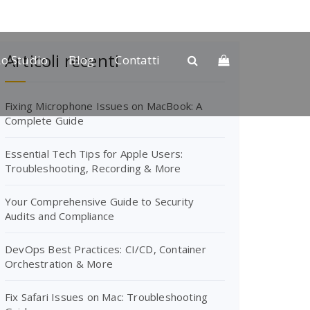
Articoli recenti
Lo Studio
Blog
Contatti
Fixing Microphone Issues on MacBook: A
Complete Guide
Essential Tech Tips for Apple Users:
Troubleshooting, Recording & More
Your Comprehensive Guide to Security
Audits and Compliance
DevOps Best Practices: CI/CD, Container
Orchestration & More
Fix Safari Issues on Mac: Troubleshooting