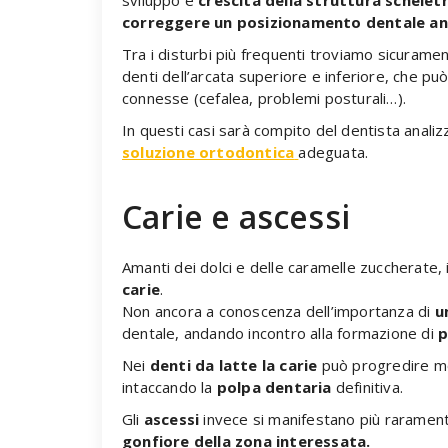
correggere un
posizionamento dentale a
Tra i disturbi più frequenti troviamo sicurame
denti dell’arcata superiore e inferiore, che pu
connesse (cefalea, problemi posturali…).
In questi casi sarà compito del dentista analiz
soluzione ortodontica
adeguata.
Carie e ascessi
Amanti dei dolci e delle caramelle zuccherate,
carie
.
Non ancora a conoscenza dell’importanza di
u
dentale, andando incontro alla formazione di
p
Nei
denti da latte
la carie
può progredire mo
intaccando la
polpa dentaria
definitiva.
Gli
ascessi
invece si manifestano più rarame
gonfiore della zona interessata.