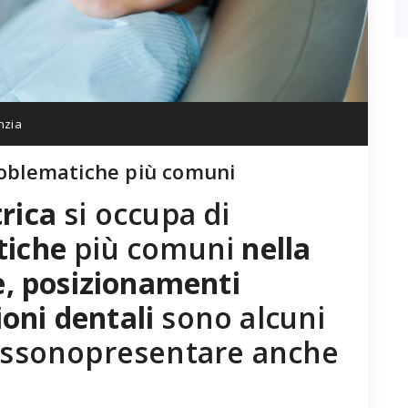
nzia
roblematiche più comuni
rica
si occupa di
tiche
più comuni
nella
ie, posizionamenti
oni dentali
sono alcuni
ossonopresentare anche