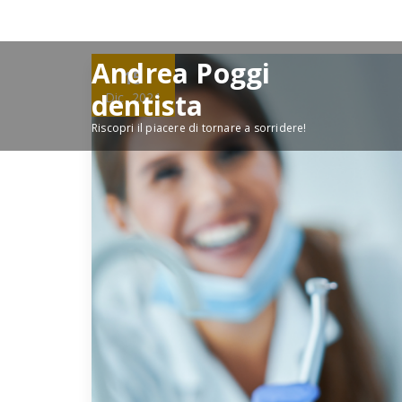
Skip
to
content
Andrea Poggi
15
dentista
Dic, 2021
Riscopri il piacere di tornare a sorridere!