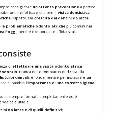
mpre consigliabile
un’attenta prevenzione
a partire
ebbe bene effettuare una prima
visita dentistica
atiche
rispetto alla
crescita dei dentini da latte
.
e le problematiche odontoiatriche
più comuni
nei
ea Poggi
, perché è importante affidarsi alla
consiste
anza di
effettuare una visita odontoiatrica
edodonzia
. Branca dell’odontoiatria dedicata alla
isturbi dentali
, è fondamentale per instaurare
un
are ai bambini
l’importanza di una corretta igiene
si è quasi sempre formata completamente ed è
riodica è utile a:
tini da latte e di quelli definitivi
;