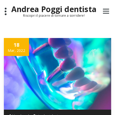
Skip
Andrea Poggi dentista
to
content
Riscopri il piacere di tornare a sorridere!
18
Mar, 2022