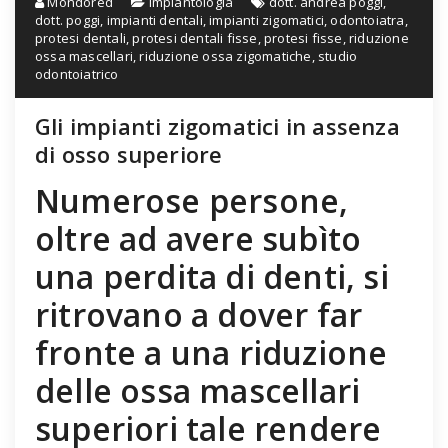
Mondored
Implantologia
dott. andrea poggi
,
dott. poggi
,
impianti dentali
,
impianti zigomatici
,
odontoiatra
,
protesi dentali
,
protesi dentali fisse
,
protesi fisse
,
riduzione
ossa mascellari
,
riduzione ossa zigomatiche
,
studio
odontoiatrico
Gli impianti zigomatici in assenza
di osso superiore
Numerose persone,
oltre ad avere subìto
una perdita di denti, si
ritrovano a dover far
fronte a una riduzione
delle ossa mascellari
superiori tale rendere