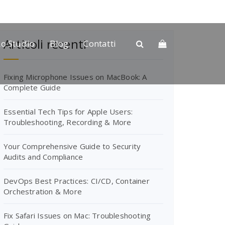
Articoli recenti
Lo Studio
Blog
Contatti
Fixing Microphone Issues on MacBook: A
Complete Guide
Essential Tech Tips for Apple Users:
Troubleshooting, Recording & More
Your Comprehensive Guide to Security
Audits and Compliance
DevOps Best Practices: CI/CD, Container
Orchestration & More
Fix Safari Issues on Mac: Troubleshooting