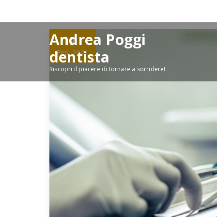
Skip
to
content
Andrea Poggi
3
dentista
Feb, 2021
Riscopri il piacere di tornare a sorridere!