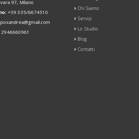
ovara 97, Milano
Chi Siamo
no:
+39 335/6674510
Servizi
poxandrea@gmail.com
Lo Studio
2946660961
Blog
Contatti