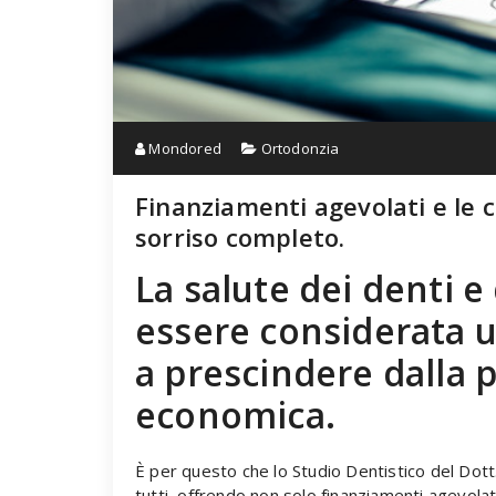
Mondored
Ortodonzia
Finanziamenti agevolati e le 
sorriso completo.
La salute dei denti e
essere considerata u
a prescindere dalla 
economica.
È per questo che lo Studio Dentistico del Dott.
tutti, offrendo non solo finanziamenti agevola