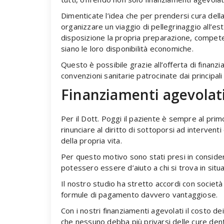
Dimenticate l’idea che per prendersi cura dell
organizzare un viaggio di pellegrinaggio all’es
disposizione la propria preparazione, competen
siano le loro disponibilità economiche.
Questo è possibile grazie all’offerta di finanzi
convenzioni sanitarie patrocinate dai principali 
Finanziamenti agevolat
Per il Dott. Poggi il paziente è sempre al pr
rinunciare al diritto di sottoporsi ad interventi
della propria vita.
Per questo motivo sono stati presi in consider
potessero essere d’aiuto a chi si trova in situaz
Il nostro studio ha stretto accordi con società f
formule di pagamento davvero vantaggiose.
Con i nostri finanziamenti agevolati il costo de
che nessuno debba più privarsi delle cure dent