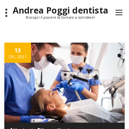
Skip
Andrea Poggi dentista
to
content
Riscopri il piacere di tornare a sorridere!
13
Ott, 2021