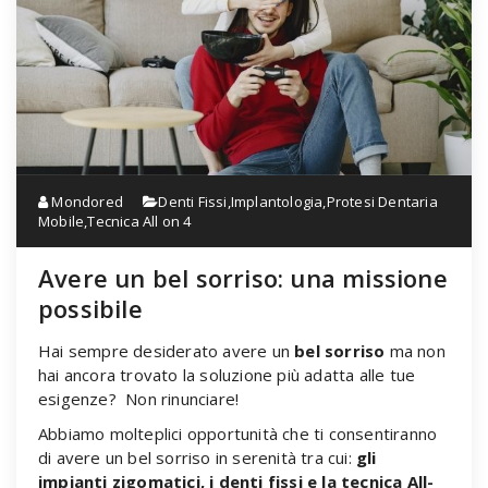
Mondored
Denti Fissi
,
Implantologia
,
Protesi Dentaria
Mobile
,
Tecnica All on 4
Avere un bel sorriso: una missione
possibile
Hai sempre desiderato avere un
bel sorriso
ma non
hai ancora trovato la soluzione più adatta alle tue
esigenze? Non rinunciare!
Abbiamo molteplici opportunità che ti consentiranno
di avere un bel sorriso in serenità tra cui:
gli
impianti zigomatici, i denti fissi e la tecnica All-