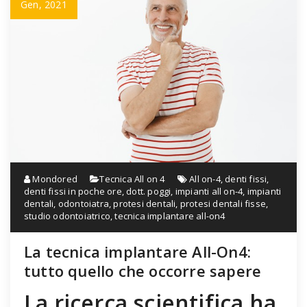
Gen, 2021
Mondored
Tecnica All on 4
All on-4
,
denti fissi
,
denti fissi in poche ore
,
dott. poggi
,
impianti all on-4
,
impianti
dentali
,
odontoiatra
,
protesi dentali
,
protesi dentali fisse
,
studio odontoiatrico
,
tecnica implantare all-on4
La tecnica implantare All-On4:
tutto quello che occorre sapere
La ricerca scientifica ha