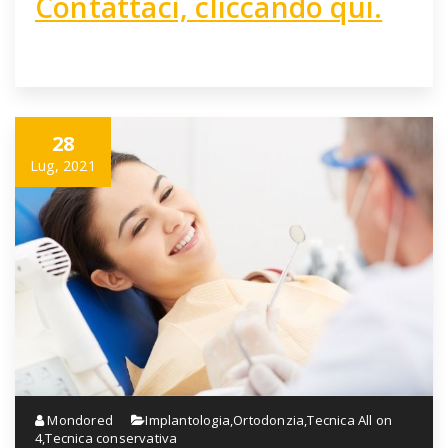
Contattaci, cliccando qui.
28
Lug, 2021
Mondored
Implantologia
,
Ortodonzia
,
Tecnica All on
4
,
Tecnica conservativa