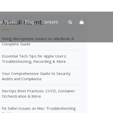
Articoli recenti
Lo Studio
Blog
Contatti
Fixing Microphone Issues on MacBook: A
Complete Guide
Essential Tech Tips for Apple Users:
Troubleshooting, Recording & More
Your Comprehensive Guide to Security
Audits and Compliance
DevOps Best Practices: CI/CD, Container
Orchestration & More
Fix Safari Issues on Mac: Troubleshooting