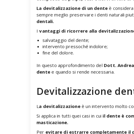
La devitalizzazione di un dente
è considerat
sempre meglio preservare i denti naturali piu
dentali.
I
vantaggi di ricorrere alla devitalizzazion
salvataggio del dente;
intervento pressoché indolore;
fine del dolore.
In questo approfondimento del
Dott. Andrea
dente
e quando si rende necessaria.
Devitalizzazione den
L
a devitalizzazione
è un intervento molto co
Si applica in tutti quei casi in cui
il dente è co
masticazione.
Per
evitare di estrarre completamente il 