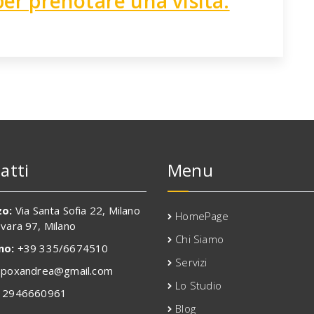
per prenotare una visita.
atti
Menu
zo:
Via Santa Sofia 22, Milano
HomePage
ovara 97, Milano
Chi Siamo
no:
+39 335/6674510
Servizi
poxandrea@gmail.com
Lo Studio
2946660961
Blog