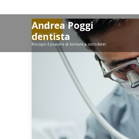
Skip
to
content
Andrea Poggi
24
dentista
Nov, 2021
Riscopri il piacere di tornare a sorridere!