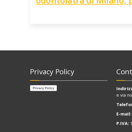
odontoiatra di Milano, 
Privacy Policy
Cont
Indiriz
e via n
Telefo
E-mail:
P.IVA:
1