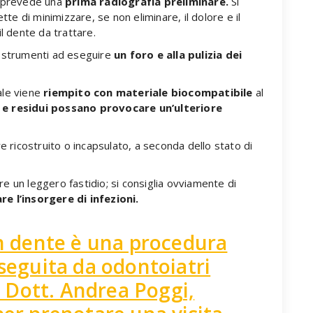
prevede una
prima radiografia preliminare.
Si
e di minimizzare, se non eliminare, il dolore e il
il dente da trattare.
i strumenti ad eseguire
un foro e alla pulizia dei
uale viene
riempito con materiale biocompatibile
al
 e residui possano provocare un’ulteriore
ricostruito o incapsulato, a seconda dello stato di
e un leggero fastidio; si consiglia ovviamente di
re l’insorgere di infezioni.
un dente è una procedura
eseguita da odontoiatri
il Dott. Andrea Poggi,